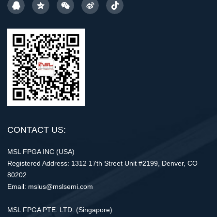
CONTACT US:
MSL FPGA INC (USA)
Registered Address: 1312 17th Street Unit #2199, Denver, CO
80202
Email: mslus@mslsemi.com
MSL FPGA PTE. LTD. (Singapore)