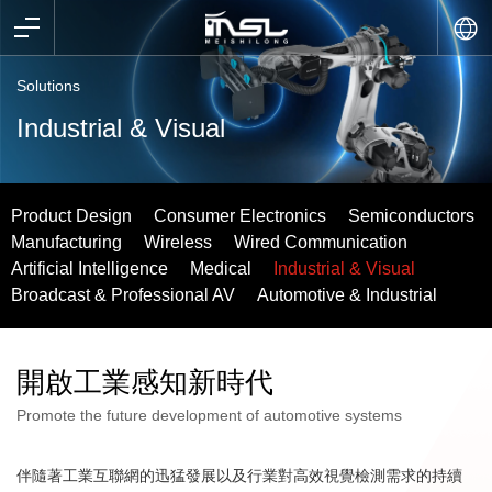
Solutions
Industrial & Visual
Product Design
Consumer Electronics
Semiconductors
Manufacturing
Wireless
Wired Communication
Artificial Intelligence
Medical
Industrial & Visual
Broadcast & Professional AV
Automotive & Industrial
開啟工業感知新時代
Promote the future development of automotive systems
伴隨著工業互聯網的迅猛發展以及行業對高效視覺檢測需求的持續