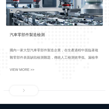
電子產品外觀檢測
面臨著複
一家知名的3C電子產品製造商，其生產的手機、平板電腦
、漏檢率
產品對外觀質量要求極高。在引入美時龍的工業視覺系統
高精度工
前，外觀檢測依靠人工肉眼判斷，不僅耗費大量人力，而
VIEW MORE >>
輪轂等零
對於細微劃痕、污漬、顏色偏差等缺陷難以做到全面、準
別出諸如
的檢測。採用美時龍的方案後，利用高速線陣相機和先進
80%
圖像分析算法，對電子產品的外殼、屏幕等關鍵部位進行
速檢測。系統可以在極短時間內完成對整批產品的外觀檢
測。