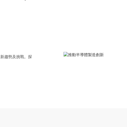
ions of Meishilong Technolo
Industry
The wide application of Meishilong technology in the automotive industr
最新趨勢及挑戰。探