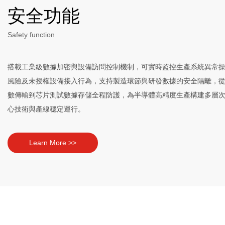
安全功能
Safety function
搭載工業級數據加密與設備訪問控制機制，可實時監控生產系統異常
風險及未授權設備接入行為，支持製造環節與研發數據的安全隔離，
數傳輸到芯片測試數據存儲全程防護，為半導體高精度生產構建多層
心技術與產線穩定運行。
Learn More >>