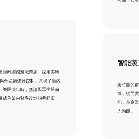
智能製
遠距離聽感衰減問題。採用美時
術與分區揚聲器控制，實現了廳內
美時龍的
%。樂團演出時，無論觀眾坐於前
據，從而
目成為業內聲學改造的典範案
能，為企
大動能。