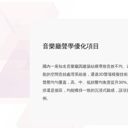
音樂廳聲學優化項目
國內一座知名音樂廳因建築結構導致音效不均、
龍的空間音頻處理系統後，通過3D聲場模擬技
聲壓均勻覆蓋，高、中、低頻響均衡度提升30
排還是後區，均能獲得一致的沉浸式聽感，該項
例。