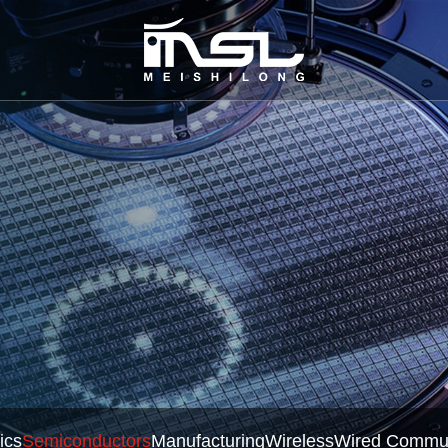
ics
Semiconductors
Manufacturing
Wireless
Wired Commun