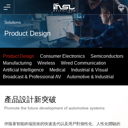
Solutions
Product Design
Product Design
Consumer Electronics
Semiconductors
Manufacturing
Wireless
Wired Communication
Artificial Intelligence
Medical
Industrial & Visual
Broadcast & Professional AV
Automotive & Industrial
產品設計新突破
Promote the future development of automotive systems
伴隨著智能終端技術的快速迭代以及用戶對個性化、人性化體驗的