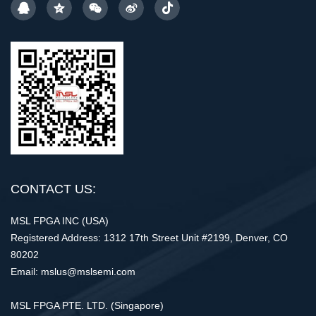
CONTACT US:
MSL FPGA INC (USA)
Registered Address: 1312 17th Street Unit #2199, Denver, CO
80202
Email: mslus@mslsemi.com
MSL FPGA PTE. LTD. (Singapore)