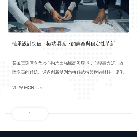
室內屏設計創新：高亮度與低能耗的平衡實踐
、故
某企業需研發商場室內大屏，要求兼具高清顯示、廣視角與
優化
節能特性。通過採用Mini LED背光技術與動態亮度調控算
率降
法，搭配防藍光塗層，實現畫面清晰度提升30%，視角擴展
VIEW MORE >>
至178°，同時能耗降低25%，安裝後成為商場數字展示核心
設備，運行穩定性獲客戶高度認可。