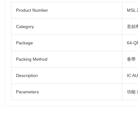
Product Number
MSL 
Category
音頻
Package
64-
Packing Method
卷帶
Description
IC A
Parameters
功能: