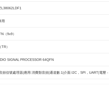
ZL38062LDF1
專用
QFN（9x9）
（TR）
UDIO SIGNAL PROCESSOR 64QFN
音頻信號處理器|應用:消費類音頻|通道數:1|介面:I2C，SPI，UART|電壓 - 供