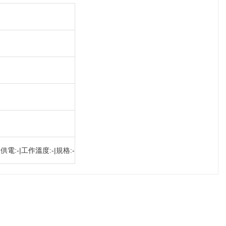
電:-|工作溫度:-|規格:-