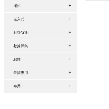
+
+
邏輯
+
+
嵌入式
+
+
时钟/定时
+
+
數據採集
+
+
線性
+
音頻專用
+
專用 IC