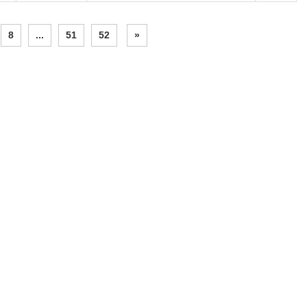
8
...
51
52
»