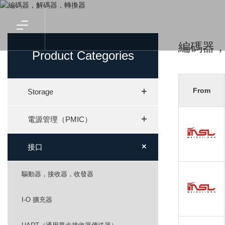
編碼器
Product Categories
+
+
From
Storage
+
+
電源管理（PMIC）
+
+
接口
驅動器，接收器，收發器
I-O 擴充器