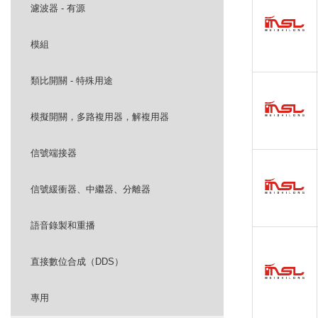
濾波器 - 有源
模組
類比開關 - 特殊用途
模擬開關，多路複用器，解複用器
信號端接器
信號緩衝器、中繼器、分離器
語音錄製和重播
直接數位合成（DDS）
專用