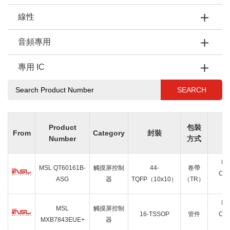
線性
音頻專用
專用 IC
SEARCH
Product
包裝
From
Category
封裝
Number
方式
IC
MSL QT60161B-
觸摸屏控制
44-
卷帶
CNT
ASG
器
TQFP（10x10）
（TR）
IC
MSL
觸摸屏控制
16-TSSOP
管件
CNT
MXB7843EUE+
器
1