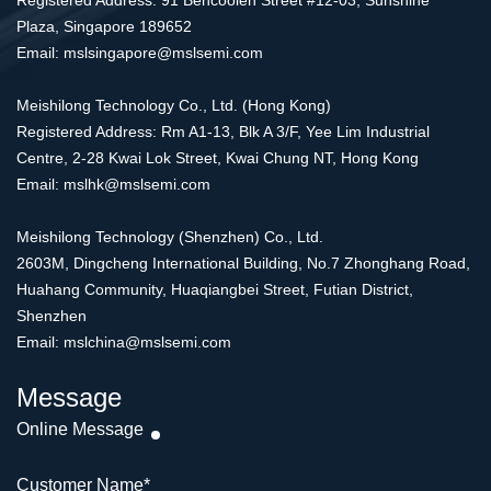
Registered Address: 91 Bencoolen Street #12-03, Sunshine
Plaza, Singapore 189652
Email: mslsingapore@mslsemi.com
Meishilong Technology Co., Ltd. (Hong Kong)
Registered Address: Rm A1-13, Blk A 3/F, Yee Lim Industrial
Centre, 2-28 Kwai Lok Street, Kwai Chung NT, Hong Kong
Email: mslhk@mslsemi.com
Meishilong Technology (Shenzhen) Co., Ltd.
2603M, Dingcheng International Building, No.7 Zhonghang Road,
Huahang Community, Huaqiangbei Street, Futian District,
Shenzhen
Email: mslchina@mslsemi.com
Message
Online Message
Customer Name
*