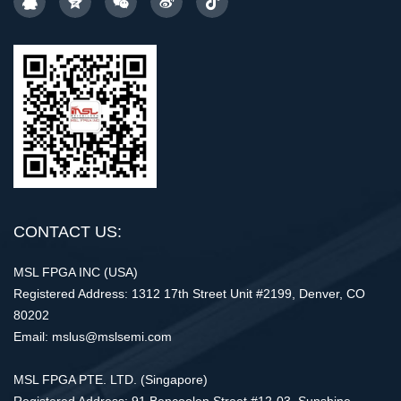
CONTACT US:
MSL FPGA INC (USA)
Registered Address: 1312 17th Street Unit #2199, Denver, CO
80202
Email: mslus@mslsemi.com
MSL FPGA PTE. LTD. (Singapore)