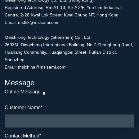
Meishilong Technology Co., Ltd. (Hong Kong)
Registered Address: Rm A1-13, Blk A 3/F, Yee Lim Industrial
Centre, 2-28 Kwai Lok Street, Kwai Chung NT, Hong Kong
Email: mslhk@mslsemi.com
Meishilong Technology (Shenzhen) Co., Ltd.
2603M, Dingcheng International Building, No.7 Zhonghang Road,
Huahang Community, Huaqiangbei Street, Futian District,
Shenzhen
Email: mslchina@mslsemi.com
Message
Online Message
Customer Name
*
Contact Method
*