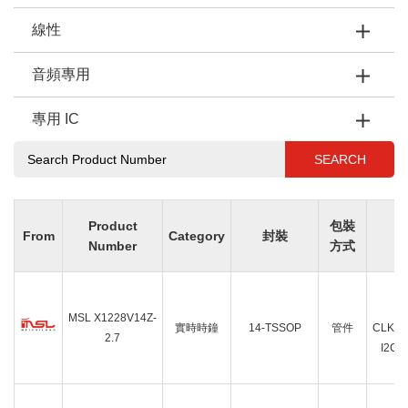
線性
音頻專用
專用 IC
SEARCH
Product
包裝
From
Category
封裝
Number
方式
I
MSL X1228V14Z-
實時時鐘
14-TSSOP
管件
CLK/
2.7
I2C 