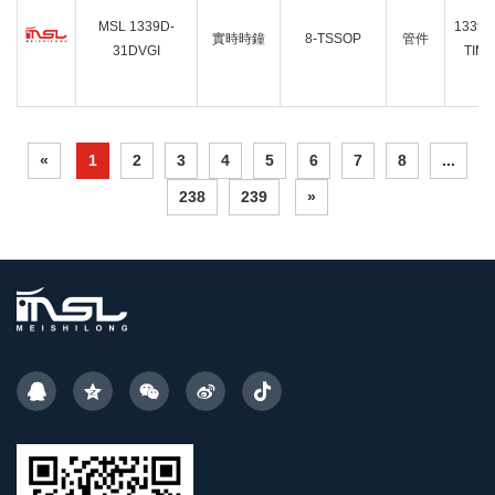
MSL 1339D-
1339D
實時時鐘
8-TSSOP
管件
31DVGI
TIM
«
1
2
3
4
5
6
7
8
...
238
239
»