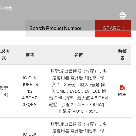
SEARCH
包裝方
數據
描述
參數
式
表
類型:扇出緩衝器（分配），多
IC CLK
路複用器|電路數:1|比率 - 輸
BUFFER
入:4：2|差分 - 輸入:是/是|輸
卷帶
4:2
入:CML，LVDS，LVPECL|輸
TR）
PDF
4.5GHZ
出:CML|頻率 - 最大值:4.5 GHz|
32QFN
電壓 - 供電:2.375V ~ 2.625V|工
作溫度:-40°C ~ 85°C
類型:扇出緩衝器（分配），多
路複用器|電路數:1|比率 - 輸
IC CLK