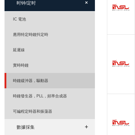
+
+
时钟/定时
IC 電池
應用特定時鐘抖定時
延遲線
實時時鐘
時鐘緩沖器，驅動器
時鐘發生器，PLL，頻率合成器
可編程定時器和振蕩器
+
+
數據採集