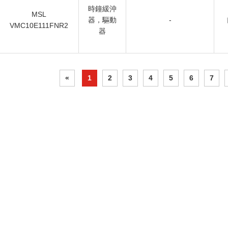
時鐘緩沖
MSL
器，驅動
-
VMC10E111FNR2
器
«
1
2
3
4
5
6
7
CONTACT US:
MSL FPGA INC (USA)
Registered Address: 1312 17th Street Unit
#2199, Denver, CO 80202