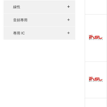
+
+
線性
+
音頻專用
+
專用 IC