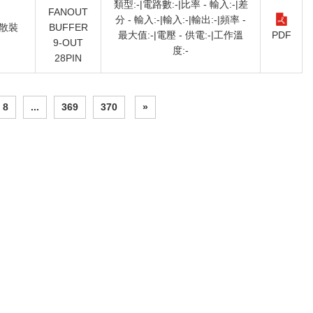
類型:-|電路數:-|比率 - 輸入:-|差
FANOUT
分 - 輸入:-|輸入:-|輸出:-|頻率 -
散裝
BUFFER
最大值:-|電壓 - 供電:-|工作溫
PDF
9-OUT
度:-
28PIN
8
...
369
370
»
Message
Online Message
Customer Name
*