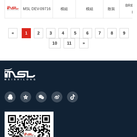
BRIDG
MSL DEV-09716
模組
模組
散裝
M
«
1
2
3
4
5
6
7
8
9
10
11
»