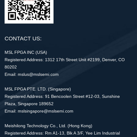
CONTACT US:
MSL FPGA INC (USA)
Registered Address: 1312 17th Street Unit #2199, Denver, CO
80202
Email: mslus@mslsemi.com
MSL FPGA PTE. LTD. (Singapore)
Registered Address: 91 Bencoolen Street #12-03, Sunshine
Plaza, Singapore 189652
Email: mslsingapore@mslsemi.com
Meishilong Technology Co., Ltd. (Hong Kong)
Registered Address: Rm A1-13, Blk A 3/F, Yee Lim Industrial