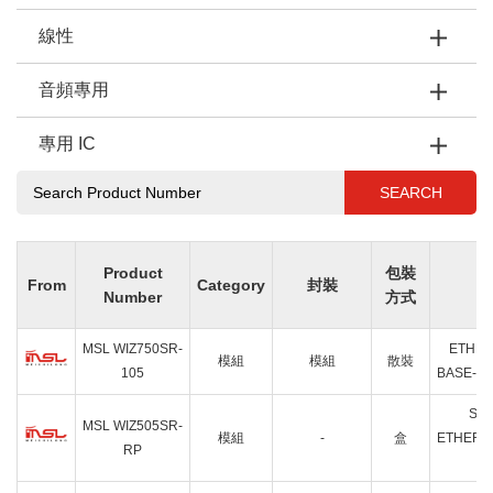
線性
音頻專用
專用 IC
SEARCH
Product
包裝
From
Category
封裝
Number
方式
MSL WIZ750SR-
ETHER
模組
模組
散裝
105
BASE-T/
SER
MSL WIZ505SR-
模組
-
盒
ETHERN
RP
B