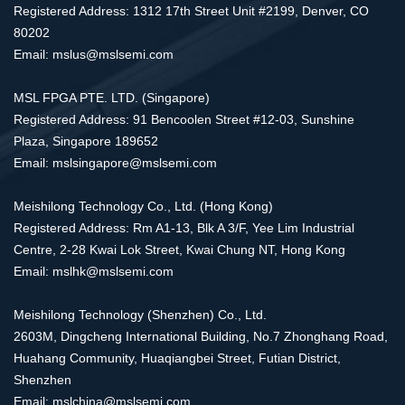
Registered Address: 1312 17th Street Unit #2199, Denver, CO
80202
Email: mslus@mslsemi.com
MSL FPGA PTE. LTD. (Singapore)
Registered Address: 91 Bencoolen Street #12-03, Sunshine
Plaza, Singapore 189652
Email: mslsingapore@mslsemi.com
Meishilong Technology Co., Ltd. (Hong Kong)
Registered Address: Rm A1-13, Blk A 3/F, Yee Lim Industrial
Centre, 2-28 Kwai Lok Street, Kwai Chung NT, Hong Kong
Email: mslhk@mslsemi.com
Meishilong Technology (Shenzhen) Co., Ltd.
2603M, Dingcheng International Building, No.7 Zhonghang Road,
Huahang Community, Huaqiangbei Street, Futian District,
Shenzhen
Email: mslchina@mslsemi.com