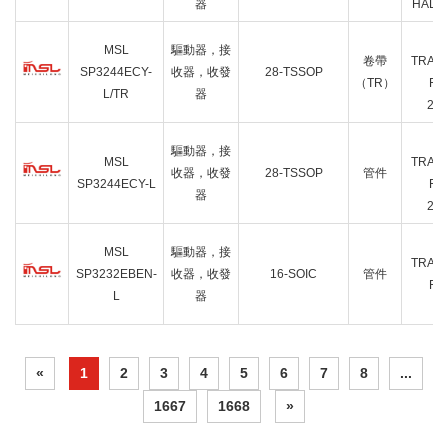
器
HALF 
MSL
驅動器，接
卷帶
TRAN
SP3244ECY-
收器，收發
28-TSSOP
（TR）
FUL
L/TR
器
28
驅動器，接
MSL
TRAN
收器，收發
28-TSSOP
管件
SP3244ECY-L
FUL
器
28
MSL
驅動器，接
TRAN
SP3232EBEN-
收器，收發
16-SOIC
管件
FUL
L
器
16
«
1
2
3
4
5
6
7
8
...
1667
1668
»