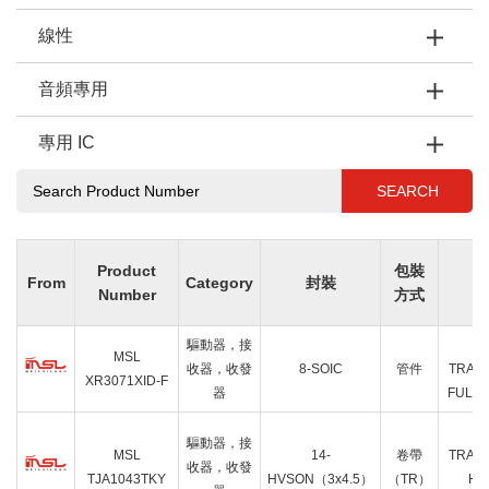
線性
音頻專用
專用 IC
SEARCH
Product
包裝
From
Category
封裝
Number
方式
驅動器，接
MSL
收器，收發
8-SOIC
管件
TRAN
XR3071XID-F
器
FULL 1
驅動器，接
MSL
14-
卷帶
TRAN
收器，收發
TJA1043TKY
HVSON（3x4.5）
（TR）
HAL