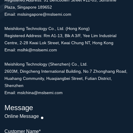
Registered Address: 91 Bencoolen Street #12-03, Sunshine
Plaza, Singapore 189652
Email: mslsingapore@mslsemi.com
Meishilong Technology Co., Ltd. (Hong Kong)
Registered Address: Rm A1-13, Blk A 3/F, Yee Lim Industrial
Centre, 2-28 Kwai Lok Street, Kwai Chung NT, Hong Kong
Email: mslhk@mslsemi.com
Meishilong Technology (Shenzhen) Co., Ltd.
2603M, Dingcheng International Building, No.7 Zhonghang Road,
Huahang Community, Huaqiangbei Street, Futian District,
Shenzhen
Email: mslchina@mslsemi.com
Message
Online Message
Customer Name
*