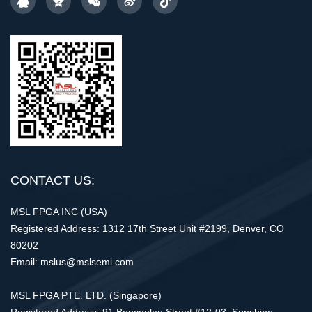
CONTACT US:
MSL FPGA INC (USA)
Registered Address: 1312 17th Street Unit #2199, Denver, CO
80202
Email: mslus@mslsemi.com
MSL FPGA PTE. LTD. (Singapore)