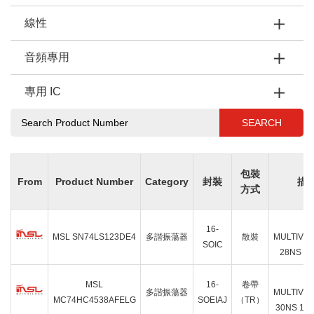
線性
音頻專用
專用 IC
SEARCH
包裝
From
Product Number
Category
封裝
描
方式
IC
16-
MSL SN74LS123DE4
多諧振蕩器
散裝
MULTIVI
SOIC
28NS 16
IC
MSL
16-
卷帶
多諧振蕩器
MULTIVI
MC74HC4538AFELG
SOEIAJ
（TR）
30NS 16S