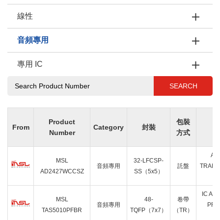
線性
音頻專用
專用 IC
SEARCH
Product
包裝
From
Category
封裝
Number
方式
AU
MSL
32-LFCSP-
音頻專用
託盤
TRANS
AD2427WCCSZ
SS（5x5）
3
IC AU
MSL
48-
卷帶
音頻專用
PRO
TAS5010PFBR
TQFP（7x7）
（TR）
4