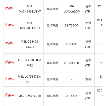
MSL
10-
卷帶
IC LI
音頻專用
MAX4298EUB+T
uMAX/uSOP
（TR）
1
IC AU
MSL
卷帶
音頻專用
38-TSSOP
PR
TAS3103IDBTR
（TR）
3
IC
MSL CS8406-
卷帶
音頻專用
28-SOIC
TRA
CSZR
（TR）
2
IC
MSL BD37034FV-
卷帶
音頻專用
28-SSOP-B
PRO
ME2
（TR）
2
MSL LC75347EH-
ELE
音頻專用
-
散裝
UC-E
V
IC AU
卷帶
MSL TDA7729TR
音頻專用
28-TSSOP
PR
（TR）
2