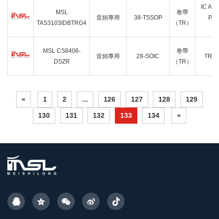
IC AU
MSL
卷帶
音頻專用
38-TSSOP
PR
TAS3103IDBTRG4
（TR）
3
IC
MSL CS8406-
卷帶
音頻專用
28-SOIC
TRA
DSZR
（TR）
2
«
1
2
...
126
127
128
129
130
131
132
133
134
»