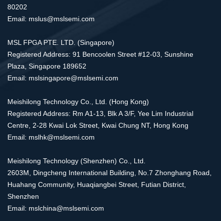
80202
Email: mslus@mslsemi.com
MSL FPGA PTE. LTD. (Singapore)
Registered Address: 91 Bencoolen Street #12-03, Sunshine
Plaza, Singapore 189652
Email: mslsingapore@mslsemi.com
Meishilong Technology Co., Ltd. (Hong Kong)
Registered Address: Rm A1-13, Blk A 3/F, Yee Lim Industrial
Centre, 2-28 Kwai Lok Street, Kwai Chung NT, Hong Kong
Email: mslhk@mslsemi.com
Meishilong Technology (Shenzhen) Co., Ltd.
2603M, Dingcheng International Building, No.7 Zhonghang Road,
Huahang Community, Huaqiangbei Street, Futian District,
Shenzhen
Email: mslchina@mslsemi.com